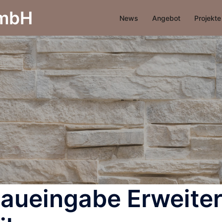
GmbH
News
Angebot
Projekte
Baueingabe Erweite