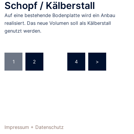
Schopf / Kälberstall
Auf eine bestehende Bodenplatte wird ein Anbau
realisiert. Das neue Volumen soll als Kälberstall
genutzt werden.
Seitennummerierung
1
2
…
4
>
der
Beiträge
Impressum + Datenschutz